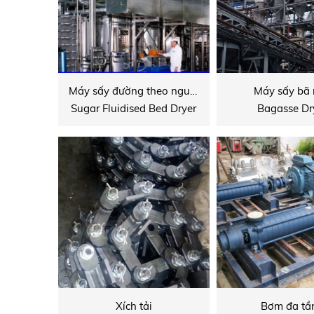
Máy sấy đường theo nguyên lý tầng sôi
Máy sấy bã
Sugar Fluidised Bed Dryer
Bagasse Dr
Xích tải
Bơm đa tầ