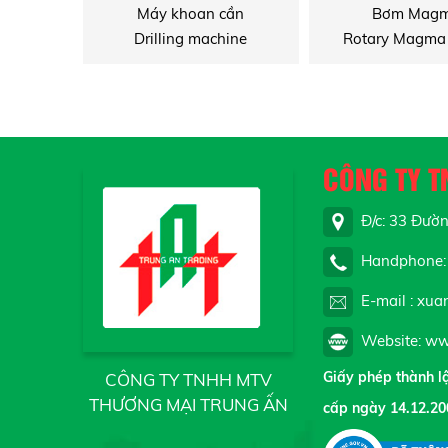
Máy khoan cần
Bơm Mag
Drilling machine
Rotary Magma
CÔNG TY T
Đ/c: 33 Đường
Handphone: 
E-mail : xua
Website: ww
Giấy phép thành 
CÔNG TY TNHH MTV
THƯƠNG MẠI TRUNG ẤN
cấp ngày 14.12.20