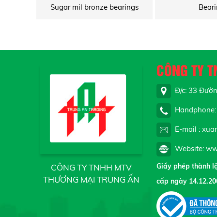
Sugar mil bronze bearings
Beari
CÔNG TY T
Đ/c: 33 Đường
Handphone: 
E-mail : xua
Website: ww
Giấy phép thành 
CÔNG TY TNHH MTV
THƯƠNG MẠI TRUNG ẤN
cấp ngày 14.12.20