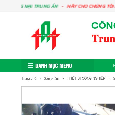
ƠNG MẠI TRUNG ẤN
HÃY CHO CHÚNG TÔI BIẾT 
DANH MỤC MENU
Trang chủ
Sản phẩm
THIẾT BỊ CÔNG NGHIỆP
S