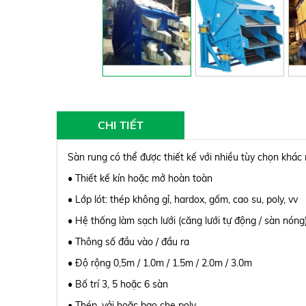
CHI TIẾT
Sàn rung có thể được thiết kế với nhiều tùy chọn khá
• Thiết kế kín hoặc mở hoàn toàn
• Lớp lót: thép không gỉ, hardox, gốm, cao su, poly, vv
• Hệ thống làm sạch lưới (căng lưới tự động / sàn nóng
• Thông số đầu vào / đầu ra
• Độ rộng 0,5m / 1.0m / 1.5m / 2.0m / 3.0m
• Bố trí 3, 5 hoặc 6 sàn
• Thép, vải hoặc bao che poly