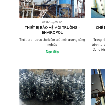
07 tháng 05, 05
THIẾT BỊ BẢO VỆ MÔI TRƯỜNG -
CHẾ 
ENVIROPOL
Thiết bị phục vụ cho kiểm soát môi trường công
Trong n
nghiệp
trình tạ
đang tập
Đọc tiếp