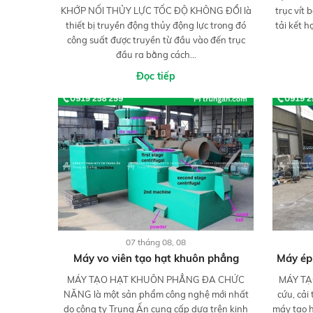
KHỚP NỐI THỦY LỰC TỐC ĐỘ KHÔNG ĐỔI là
trục vít
thiết bị truyền động thủy động lực trong đó
tải kết h
công suất được truyền từ đầu vào đến trục
đầu ra bằng cách...
Đọc tiếp
07 tháng 08, 08
Máy vo viên tạo hạt khuôn phẳng
Máy ép 
MÁY TẠO HẠT KHUÔN PHẲNG ĐA CHỨC
MÁY TẠ
NĂNG là một sản phẩm công nghệ mới nhất
cứu, cải
do công ty Trung Ấn cung cấp dựa trên kinh
máy tạo h