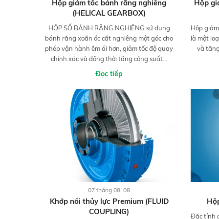
Hộp giảm tốc bánh răng nghiêng
Hộp gi
(HELICAL GEARBOX)
HỘP SỐ BÁNH RĂNG NGHIÊNG sử dụng
Hộp giảm 
bánh răng xoắn ốc cắt nghiêng một góc cho
là một lo
phép vận hành êm ái hơn, giảm tốc độ quay
và tăn
chính xác và đồng thời tăng công suất...
Đọc tiếp
07 tháng 08, 08
Khớp nối thủy lực Premium (FLUID
Hộp
COUPLING)
Đặc tính 