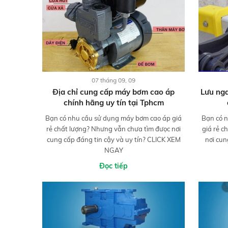
07 tháng 09, 09
Địa chỉ cung cấp máy bơm cao áp
Lưu nga
chính hãng uy tín tại Tphcm
Bạn có nhu cầu sử dụng máy bơm cao áp giá
Bạn có n
rẻ chất lượng? Nhưng vẫn chưa tìm đưọc nơi
giá rẻ c
cung cấp đáng tin cậy và uy tín? CLICK XEM
nơi cun
NGAY
Đọc tiếp