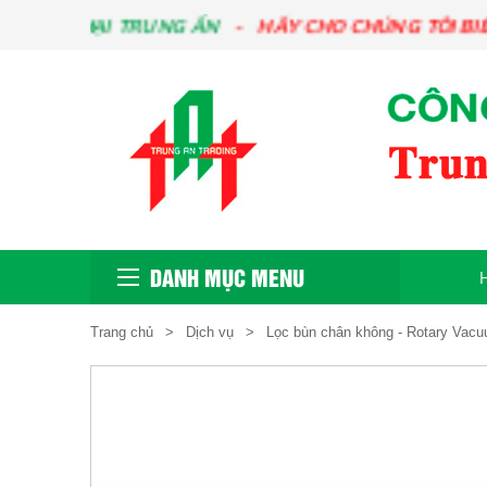
I TRUNG ẤN
HÃY CHO CHÚNG TÔI BIẾT NHU CẦ
DANH MỤC MENU
Trang chủ
Dịch vụ
Lọc bùn chân không - Rotary Vacuu