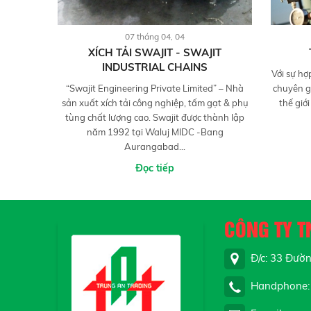
07 tháng 04, 04
XÍCH TẢI SWAJIT - SWAJIT
INDUSTRIAL CHAINS
Với sự hợ
“Swajit Engineering Private Limited” – Nhà
chuyên g
sản xuất xích tải công nghiệp, tấm gạt & phụ
thế giớ
tùng chất lượng cao. Swajit được thành lập
năm 1992 tại Waluj MIDC -Bang
Aurangabad...
Đọc tiếp
CÔNG TY T
Đ/c: 33 Đường
Handphone: 