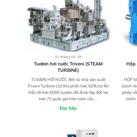
07 tháng 09, 09
Tuabin hơi nước Triveni (STEAM
Hộp 
TURBINE)
TUABIN HƠI NƯỚC đến từ nhà sản xuất
HỘP S
Triveni Turbine Ltd (thị phần hơn 60% tại Ấn
bánh ră
Độ) với hơn 6000 tuabin đã được lắp đặt tại
phép vậ
hơn 75 quốc gia trên toàn cầu....
chính 
Đọc tiếp