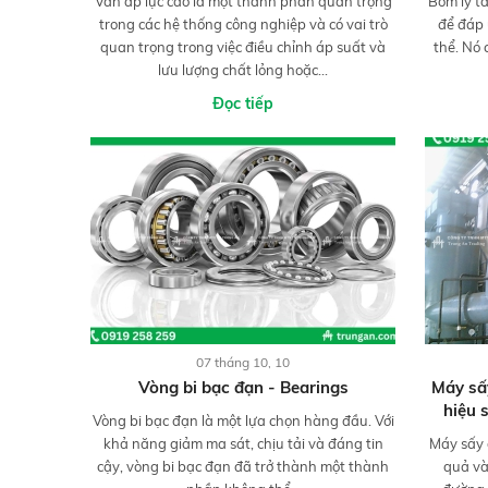
Van áp lực cao là một thành phần quan trọng
Bơm ly t
trong các hệ thống công nghiệp và có vai trò
để đáp
quan trọng trong việc điều chỉnh áp suất và
thể. Nó 
lưu lượng chất lỏng hoặc...
Đọc tiếp
07 tháng 10, 10
Vòng bi bạc đạn - Bearings
Máy sấ
hiệu 
Vòng bi bạc đạn là một lựa chọn hàng đầu. Với
khả năng giảm ma sát, chịu tải và đáng tin
Máy sấy 
cậy, vòng bi bạc đạn đã trở thành một thành
quả và