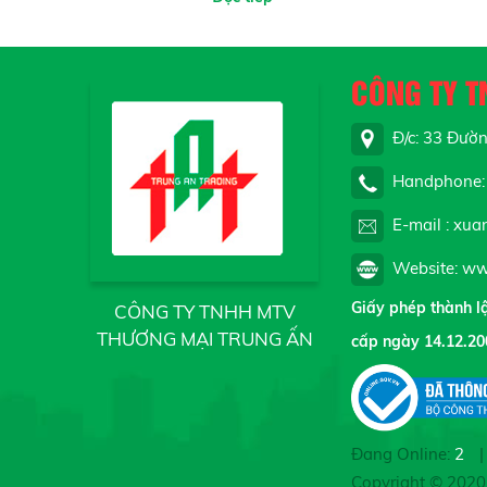
CÔNG TY T
Đ/c: 33 Đường
Handphone: 
E-mail : xua
Website: ww
Giấy phép thành 
CÔNG TY TNHH MTV
THƯƠNG MẠI TRUNG ẤN
cấp ngày 14.12.20
Đang Online:
2
|
Copyright © 202