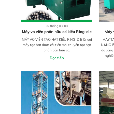
07 tháng 08, 08
Máy vo viên phân hữu cơ kiểu Ring-die
Máy 
MÁY VO VIÊN TẠO HẠT KIỂU RING-DIE là loại
MÁY T
máy tạo hạt được cải tiến mới chuyên tạo hạt
NĂNG là
phân bón hữu cơ.
do công
nghiệm
Đọc tiếp