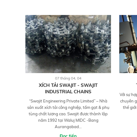
07 tháng 04, 04
XÍCH TẢI SWAJIT - SWAJIT
INDUSTRIAL CHAINS
Với sự hợ
“Swajit Engineering Private Limited” – Nhà
chuyên g
sản xuất xích tải công nghiệp, tấm gạt & phụ
thế giớ
tùng chất lượng cao. Swajit được thành lập
năm 1992 tại Waluj MIDC -Bang
Aurangabad...
Đọc tiếp