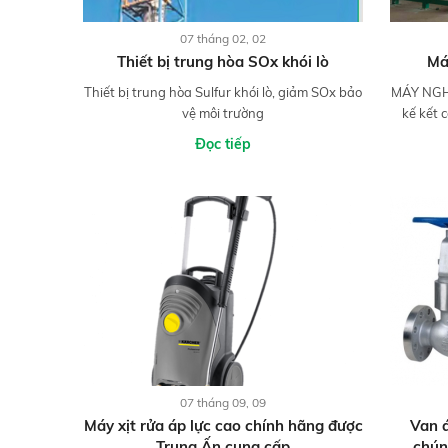
07 tháng 02, 02
Thiết bị trung hòa SOx khói lò
Má
Thiết bị trung hòa Sulfur khói lò, giảm SOx bảo
MÁY NGHI
vệ môi trường
kế kết 
Đọc tiếp
07 tháng 09, 09
Máy xịt rửa áp lực cao chính hãng được
Van á
Trung Ấn cung cấp
chún