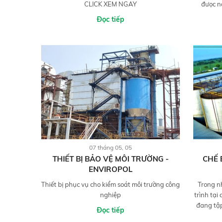
CLICK XEM NGAY
đưọc n
Đọc tiếp
07 tháng 05, 05
THIẾT BỊ BẢO VỆ MÔI TRƯỜNG -
CHẾ 
ENVIROPOL
Thiết bị phục vụ cho kiểm soát môi trường công
Trong n
nghiệp
trình tạ
đang tập
Đọc tiếp