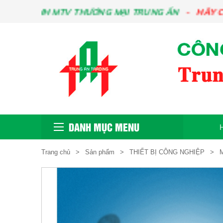
Y TNHH MTV THƯƠNG MẠI TRUNG ẤN
HÃY CHO C
DANH MỤC MENU
Trang chủ
Sản phẩm
THIẾT BỊ CÔNG NGHIỆP
M