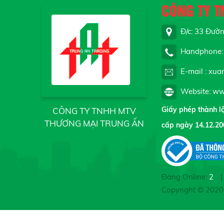
CÔNG TY T
Đ/c: 33 Đường
Handphone: 
E-mail : xua
Website: ww
Giấy phép thành 
CÔNG TY TNHH MTV
THƯƠNG MẠI TRUNG ẤN
cấp ngày 14.12.20
Đang Online:
2
|
Copyright © 202